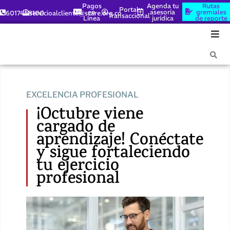
Pagos
Agenda tu
Rutas
Portal
en
asesoría
gremiales
6017448100
servicioalcliente@scare.org.co
Transaccional
Línea
jurídica
de reporte
EXCELENCIA PROFESIONAL
¡Octubre viene
cargado de
aprendizaje! Conéctate
y sigue fortaleciendo
tu ejercicio
profesional