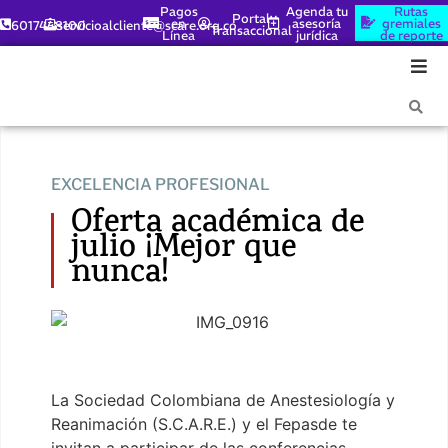
Pagos
Agenda tu
Rutas
Portal
en
asesoría
gremiales
6017448100
servicioalcliente@scare.org.co
Transaccional
Línea
jurídica
de reporte
EXCELENCIA PROFESIONAL
Oferta académica de
julio ¡Mejor que
nunca!
La Sociedad Colombiana de Anestesiología y
Reanimación (S.C.A.R.E.) y el Fepasde te