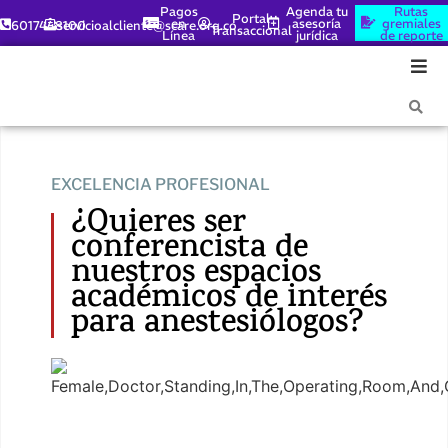
Pagos
Agenda tu
Rutas
Portal
en
asesoría
gremiales
6017448100
servicioalcliente@scare.org.co
Transaccional
Línea
jurídica
de reporte
EXCELENCIA PROFESIONAL
¿Quieres ser
conferencista de
nuestros espacios
académicos de interés
para anestesiólogos?