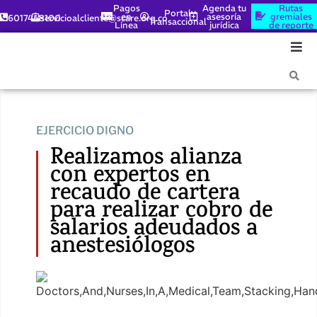
Pagos
Agenda tu
Rutas
Portal
en
asesoría
gremiales
6017448100
servicioalcliente@scare.org.co
Transaccional
Línea
jurídica
de reporte
EJERCICIO DIGNO
Realizamos alianza
con expertos en
recaudo de cartera
para realizar cobro de
salarios adeudados a
anestesiólogos