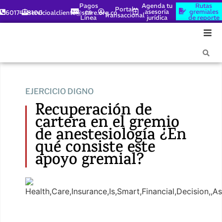
Pagos
Agenda tu
Rutas
Portal
en
asesoría
gremiales
6017448100
servicioalcliente@scare.org.co
Transaccional
Línea
jurídica
de reporte
EJERCICIO DIGNO
Recuperación de
cartera en el gremio
de anestesiología ¿En
qué consiste este
apoyo gremial?