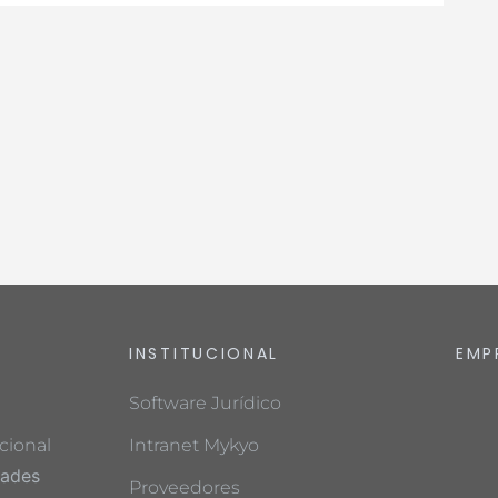
INSTITUCIONAL
EMP
Software Jurídico
cional
Intranet Mykyo
dades
Proveedores