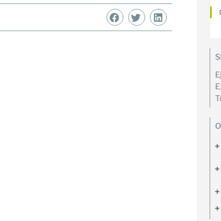
S
E
E
T
O