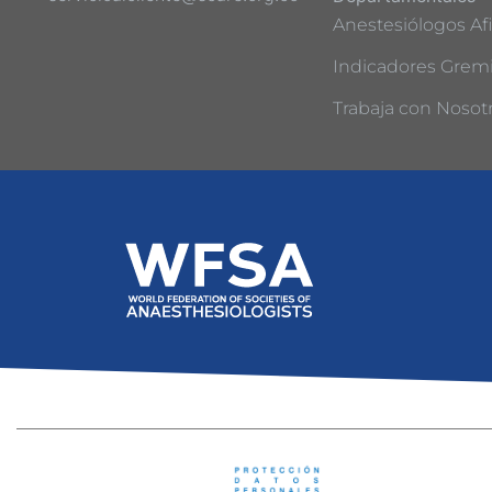
Anestesiólogos Afi
Indicadores Gremi
Trabaja con Nosot