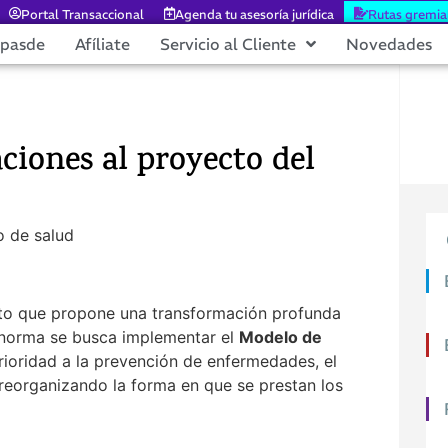
Portal Transaccional
Agenda tu asesoría jurídica
Rutas gremia
epasde
Afíliate
Servicio al Cliente
Novedades
aciones al proyecto del
eto que propone una transformación profunda
a norma se busca implementar el
Modelo de
rioridad a la prevención de enfermedades, el
 reorganizando la forma en que se prestan los