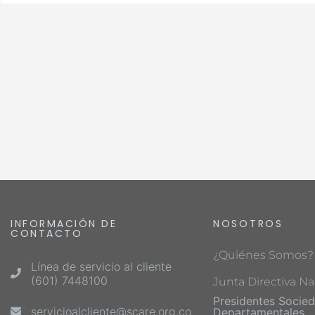
INFORMACIÓN DE
NOSOTROS
CONTACTO
¿Quiénes Somos?
Línea de servicio al cliente
(601) 7448100
Junta Directiva Na
Presidentes Socie
servicioalcliente@scare.org.co
Departamentales