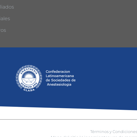
liados
ales
ros
Términos y Condicione