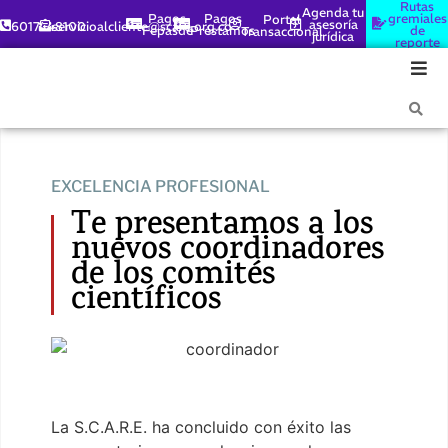
Rutas
Agenda tu
Pagos
Pagos
gremiales
Portal
asesoría
6017448100
servicioalcliente@scare.org.co
Fepasde
Préstamos
de
Transaccional
jurídica
reporte
EXCELENCIA PROFESIONAL
Te presentamos a los
nuevos coordinadores
de los comités
científicos
La S.C.A.R.E. ha concluido con éxito las