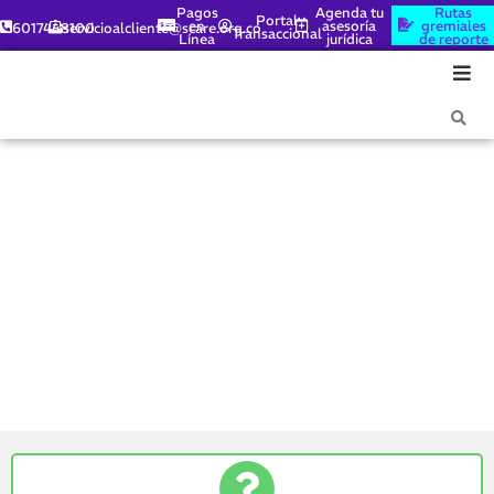
Pagos
Agenda tu
Rutas
Portal
en
asesoría
gremiales
6017448100
servicioalcliente@scare.org.co
Transaccional
Línea
jurídica
de reporte