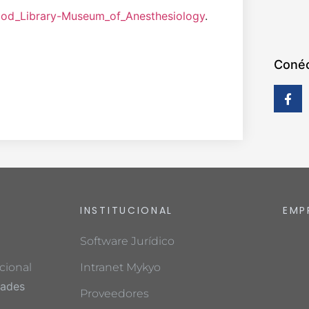
Wood_Library-Museum_of_Anesthesiology
.
Conéc
INSTITUCIONAL
EMP
Software Jurídico
cional
Intranet Mykyo
dades
Proveedores