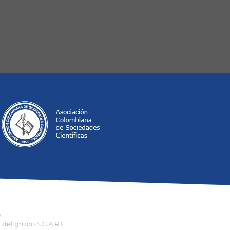
s
del grupo S.C.A.R.E.