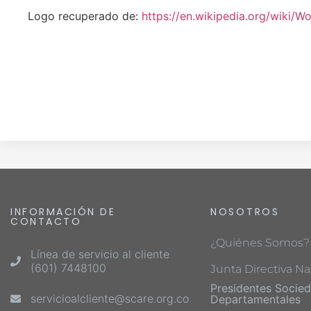
Logo recuperado de:
https://en.wikipedia.org/wiki/
INFORMACIÓN DE
NOSOTROS
CONTACTO
¿Quiénes Somos?
Línea de servicio al cliente
(601) 7448100
Junta Directiva Na
Presidentes Socie
servicioalcliente@scare.org.co
Departamentales