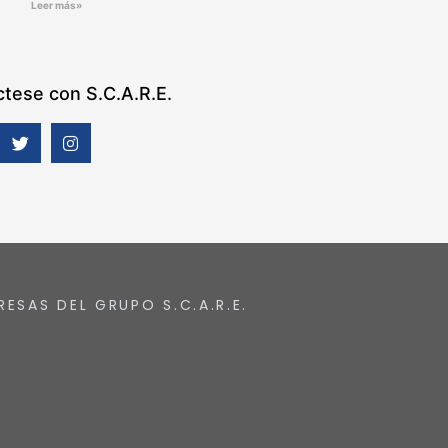
Leer más»
tese con S.C.A.R.E.
RESAS DEL GRUPO S.C.A.R.E.