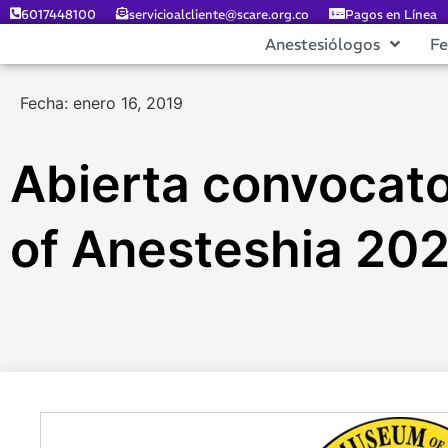
6017448100
servicioalcliente@scare.org.co
Pagos en Línea
Anestesiólogos
F
Fecha: enero 16, 2019
Abierta convocator
of Anesteshia 20