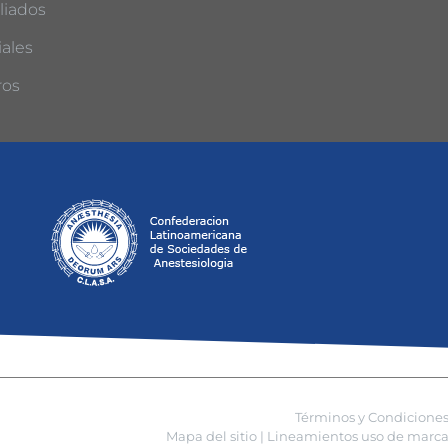
liados
ales
ros
Términos y Condicione
Mapa del sitio |
Lineamientos uso de marca 