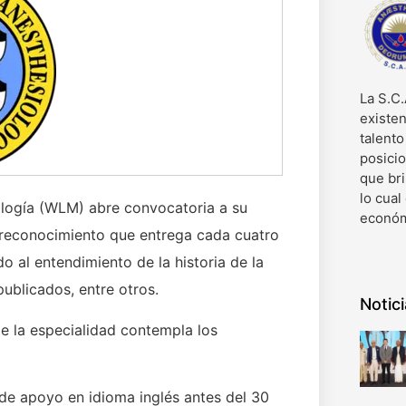
La S.C.
existen
talent
posici
que bri
lo cual
logía (WLM) abre convocatoria a su
económ
 reconocimiento que entrega cada cuatro
o al entendimiento de la historia de la
publicados, entre otros.
Notic
e la especialidad contempla los
de apoyo en idioma inglés antes del 30