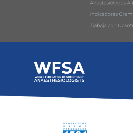
Anestesiólogos Afi
Indicadores Gremi
Trabaja con Nosot