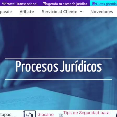
Portal Transaccional
Agenda tu asesoría jurídica
Rutas gremia
epasde
Afíliate
Servicio al Cliente
Novedades
Procesos
Jurídicos
Tips de Seguridad para
etapas
Glosario