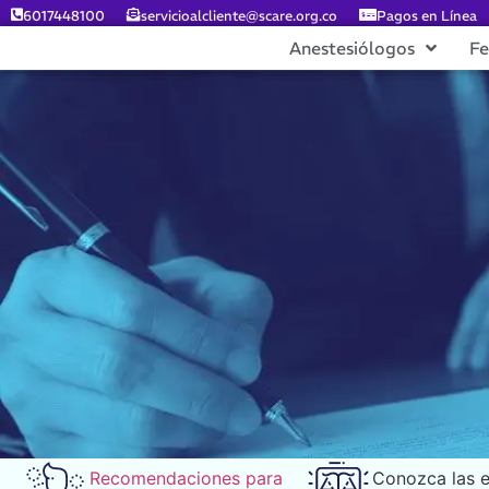
6017448100
servicioalcliente@scare.org.co
Pagos en Línea
Anestesiólogos
F
Recomendaciones para
Conozca las 